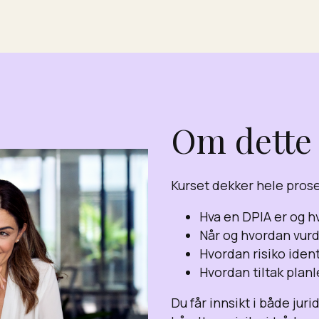
Om dette
Kurset dekker hele prose
Hva en DPIA er og hv
Når og hvordan vur
Hvordan risiko iden
Hvordan tiltak pla
Du får innsikt i både jur