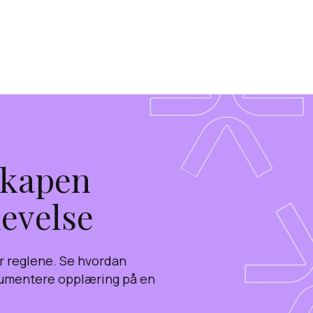
skapen
levelse
år reglene. Se hvordan
kumentere opplæring på en