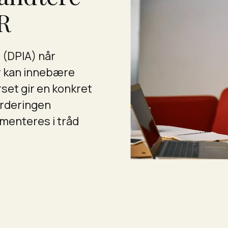
PR
(DPIA) når
r kan innebære
rset gir en konkret
urderingen
menteres i tråd