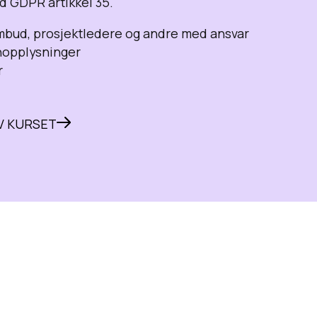
ed GDPR artikkel 35.
ud, prosjektledere og andre med ansvar
nopplysninger
r
V KURSET