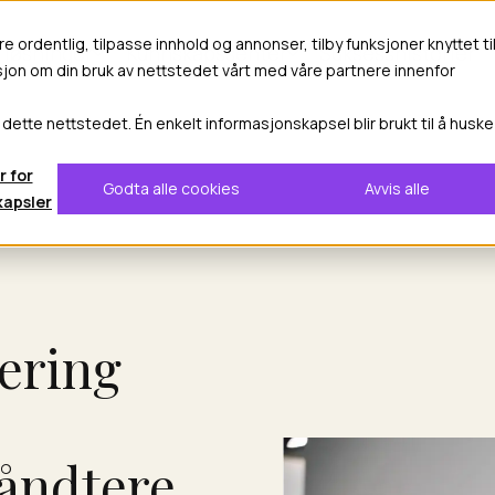
re ordentlig, tilpasse innhold og annonser, tilby funksjoner knyttet ti
 løsninger
Kunnskapssenter
Suksesshistorier
asjon om din bruk av nettstedet vårt med våre partnere innenfor
 dette nettstedet. Én enkelt informasjonskapsel blir brukt til å huske
r for
Godta alle cookies
Avvis alle
kapsler
ering
håndtere