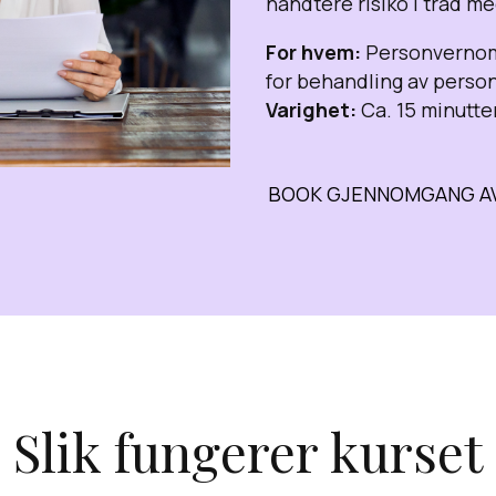
håndtere risiko i tråd m
For hvem:
Personvernomb
for behandling av perso
Varighet:
Ca. 15 minutte
BOOK GJENNOMGANG A
Slik fungerer kurset