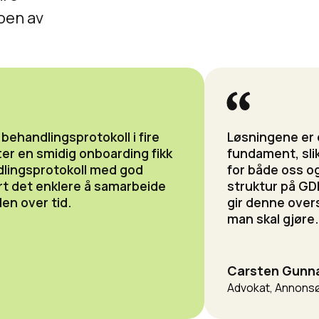
noen av
n behandlingsprotokoll i fire
Løsningene er e
ter en smidig onboarding fikk
fundament, slik 
ndlingsprotokoll med god
for både oss o
rt det enklere å samarbeide
struktur på GD
len over tid.
gir denne overs
man skal gjøre
Carsten Gunn
Advokat, Annons