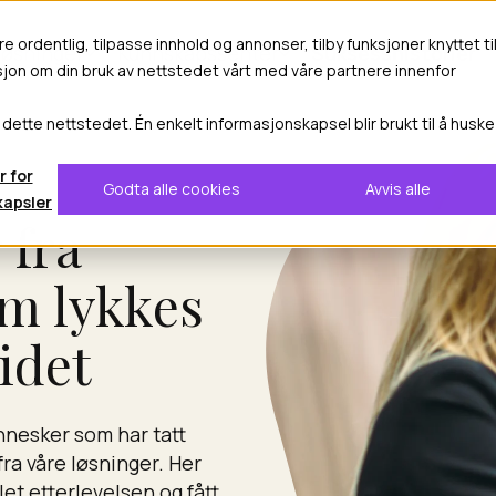
re ordentlig, tilpasse innhold og annonser, tilby funksjoner knyttet ti
løsninger
Kunnskapssenter
Suksesshistorier
asjon om din bruk av nettstedet vårt med våre partnere innenfor
 dette nettstedet. Én enkelt informasjonskapsel blir brukt til å huske
r for
Godta alle cookies
Avvis alle
kapsler
 fra
m lykkes
idet
nnesker som har tatt
fra våre løsninger. Her
et etterlevelsen og fått