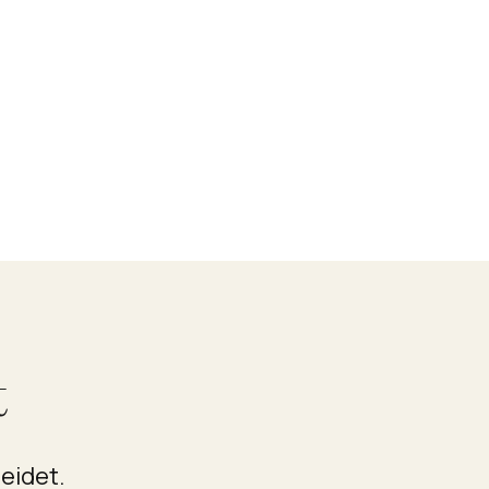
t
eidet.