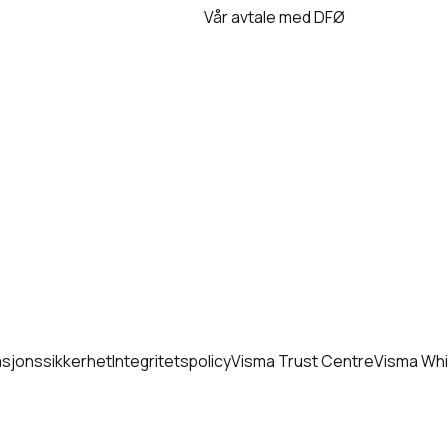
Vår avtale med DFØ
asjonssikkerhet
Integritetspolicy
Visma Trust Centre
Visma Whi