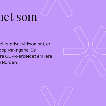
het som
ller privat virksomhet, er
nopplysningene. Se
jøre GDPR-arbeidet enklere
i Norden.