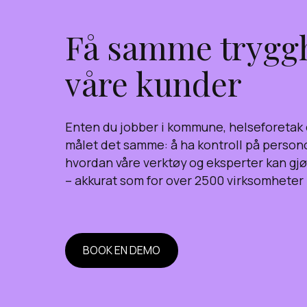
Få samme trygg
våre kunder
Enten du jobber i kommune, helseforetak e
målet det samme: å ha kontroll på perso
hvordan våre verktøy og eksperter kan g
– akkurat som for over 2500 virksomheter 
BOOK EN DEMO