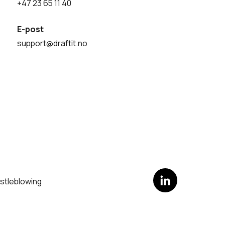
+47 23 65 11 40
E-post
support@draftit.no
stleblowing