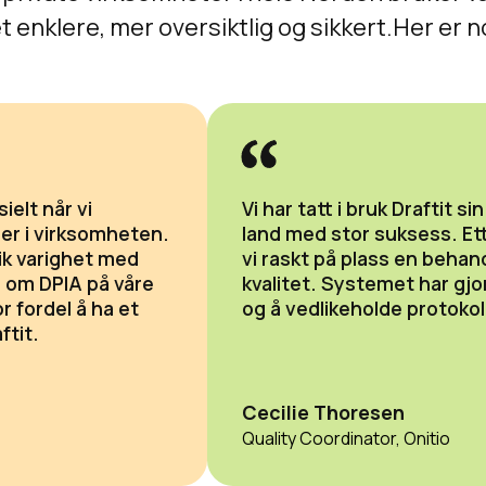
 enklere, mer oversiktlig og sikkert.Her er 
ielt når vi
Vi har tatt i bruk Draftit si
er i virksomheten.
land med stor suksess. Et
ik varighet med
vi raskt på plass en beha
er om DPIA på våre
kvalitet. Systemet har gjo
r fordel å ha et
og å vedlikeholde protokol
ftit.
Cecilie Thoresen
Quality Coordinator, Onitio