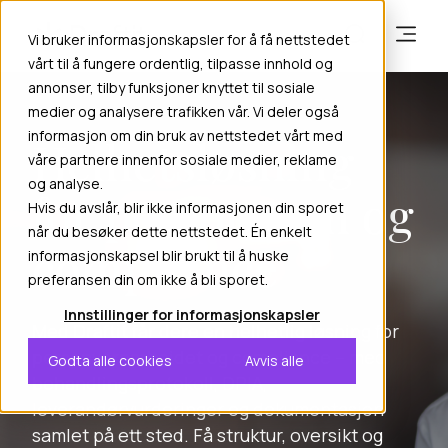
Vi bruker informasjonskapsler for å få nettstedet
vårt til å fungere ordentlig, tilpasse innhold og
annonser, tilby funksjoner knyttet til sosiale
medier og analysere trafikken vår. Vi deler også
informasjon om din bruk av nettstedet vårt med
Helhetsløsning
våre partnere innenfor sosiale medier, reklame
og analyse.
for personvern og
Hvis du avslår, blir ikke informasjonen din sporet
når du besøker dette nettstedet. Én enkelt
compliance
informasjonskapsel blir brukt til å huske
preferansen din om ikke å bli sporet.
Innstillinger for informasjonskapsler
Med Draftit får dere en helhetlig løsning for
personvernarbeidet og compliance – med
Godta alle cookies
Avvis alle
behandlingsprotokoll, DPIA,
leverandørvurderinger og dokumentasjon
samlet på ett sted. Få struktur, oversikt og