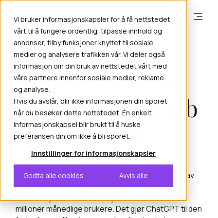
Vi bruker informasjonskapsler for å få nettstedet
vårt til å fungere ordentlig, tilpasse innhold og
annonser, tilby funksjoner knyttet til sosiale
medier og analysere trafikken vår. Vi deler også
februar 1, 2024
Christian Holmelid Jakobsen
informasjon om din bruk av nettstedet vårt med
ChatGPTs raske
våre partnere innenfor sosiale medier, reklame
og analyse.
vekst og EUs jobb
Hvis du avslår, blir ikke informasjonen din sporet
når du besøker dette nettstedet. Én enkelt
for regulering
informasjonskapsel blir brukt til å huske
preferansen din om ikke å bli sporet.
Innstillinger for informasjonskapsler
Få saker har blitt diskutert like mye som AI i løpet av
Godta alle cookies
Avvis alle
2023. ChatGPT ble lansert i slutten av 2022, men
allerede i januar i år hadde tjenesten over 100
millioner månedlige brukere. Det gjør ChatGPT til den