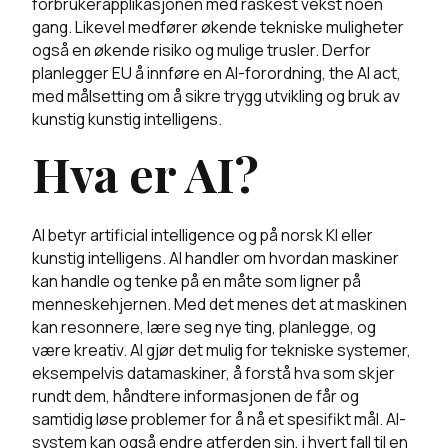
forbrukerapplikasjonen med raskest vekst noen
gang. Likevel medfører økende tekniske muligheter
også en økende risiko og mulige trusler. Derfor
planlegger EU å innføre en AI-forordning, the AI act,
med målsetting om å sikre trygg utvikling og bruk av
kunstig kunstig intelligens.
Hva er AI?
AI betyr artificial intelligence og på norsk KI eller
kunstig intelligens. AI handler om hvordan maskiner
kan handle og tenke på en måte som ligner på
menneskehjernen. Med det menes det at maskinen
kan resonnere, lære seg nye ting, planlegge, og
være kreativ. AI gjør det mulig for tekniske systemer,
eksempelvis datamaskiner, å forstå hva som skjer
rundt dem, håndtere informasjonen de får og
samtidig løse problemer for å nå et spesifikt mål. AI-
system kan også endre atferden sin, i hvert fall til en