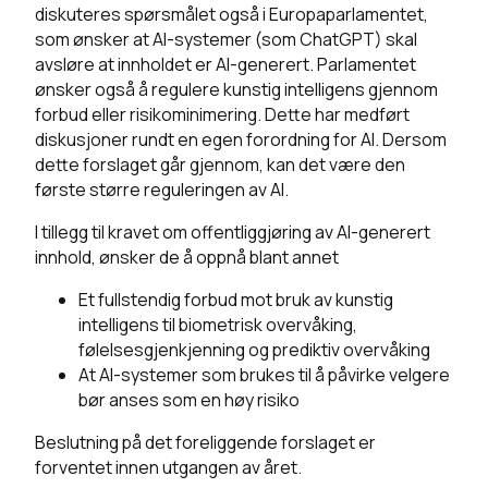
diskuteres spørsmålet også i Europaparlamentet,
som ønsker at AI-systemer (som ChatGPT) skal
avsløre at innholdet er AI-generert. Parlamentet
ønsker også å regulere kunstig intelligens gjennom
forbud eller risikominimering. Dette har medført
diskusjoner rundt en egen forordning for AI. Dersom
dette forslaget går gjennom, kan det være den
første større reguleringen av AI.
I tillegg til kravet om offentliggjøring av AI-generert
innhold, ønsker de å oppnå blant annet
Et fullstendig forbud mot bruk av kunstig
intelligens til biometrisk overvåking,
følelsesgjenkjenning og prediktiv overvåking
At AI-systemer som brukes til å påvirke velgere
bør anses som en høy risiko
Beslutning på det foreliggende forslaget er
forventet innen utgangen av året.