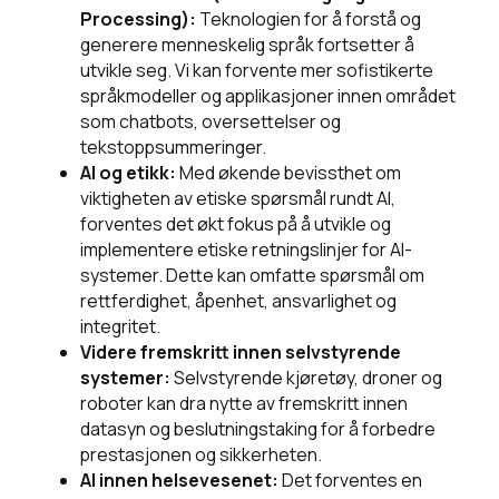
Processing):
Teknologien for å forstå og
generere menneskelig språk fortsetter å
utvikle seg. Vi kan forvente mer sofistikerte
språkmodeller og applikasjoner innen området
som chatbots, oversettelser og
tekstoppsummeringer.
AI og etikk:
Med økende bevissthet om
viktigheten av etiske spørsmål rundt AI,
forventes det økt fokus på å utvikle og
implementere etiske retningslinjer for AI-
systemer. Dette kan omfatte spørsmål om
rettferdighet, åpenhet, ansvarlighet og
integritet.
Videre fremskritt innen selvstyrende
systemer:
Selvstyrende kjøretøy, droner og
roboter kan dra nytte av fremskritt innen
datasyn og beslutningstaking for å forbedre
prestasjonen og sikkerheten.
AI innen helsevesenet:
Det forventes en