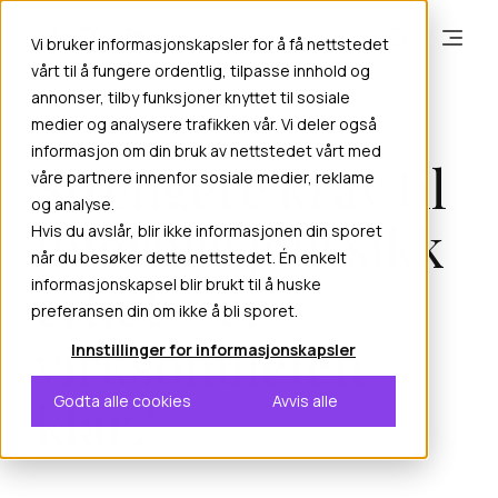
Vi bruker informasjonskapsler for å få nettstedet
vårt til å fungere ordentlig, tilpasse innhold og
annonser, tilby funksjoner knyttet til sosiale
medier og analysere trafikken vår. Vi deler også
mai 20, 2026
Admin
informasjon om din bruk av nettstedet vårt med
Strengere krav til
våre partnere innenfor sosiale medier, reklame
og analyse.
informasjonssikk
Hvis du avslår, blir ikke informasjonen din sporet
når du besøker dette nettstedet. Én enkelt
erhet – er
informasjonskapsel blir brukt til å huske
preferansen din om ikke å bli sporet.
virksomheten
Innstillinger for informasjonskapsler
klar?
Godta alle cookies
Avvis alle