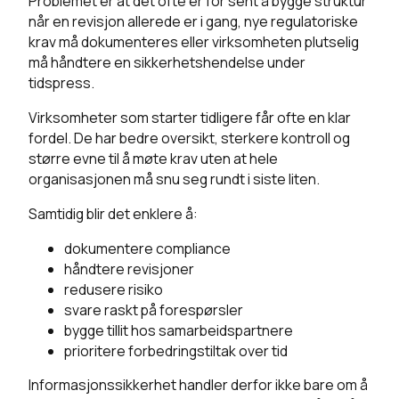
Problemet er at det ofte er for sent å bygge struktur
når en revisjon allerede er i gang, nye regulatoriske
krav må dokumenteres eller virksomheten plutselig
må håndtere en sikkerhetshendelse under
tidspress.
Virksomheter som starter tidligere får ofte en klar
fordel. De har bedre oversikt, sterkere kontroll og
større evne til å møte krav uten at hele
organisasjonen må snu seg rundt i siste liten.
Samtidig blir det enklere å:
dokumentere compliance
håndtere revisjoner
redusere risiko
svare raskt på forespørsler
bygge tillit hos samarbeidspartnere
prioritere forbedringstiltak over tid
Informasjonssikkerhet handler derfor ikke bare om å