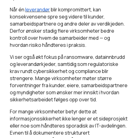
Når én
leverandør
blir kompromittert, kan
konsekvensene spre seg videre til kunder,
samarbeidspartnere og andre deler av verdikjeden.
Derfor ønsker stadig flere virksomheter bedre
kontroll over hvem de samarbeider med — og
hvordan risiko håndteres i praksis.
Vi ser også økt fokus på ransomware, datainnbrudd
og leverandørkjeder, samtidig som regulatoriske
krav rundt cybersikkerhet og compliance blir
strengere. Mange virksomheter møter større
forventninger fra kunder, eiere, samarbeidspartnere
og myndigheter som ønsker mer innsikt i hvordan
sikkerhetsarbeidet følges opp over tid.
For mange virksomheter betyr dette at
informasjonssikkerhet ikke lenger er et sideprosjekt
eller noe som håndteres sporadisk av IT-avdelingen.
Evnen til å dokumentere strukturert