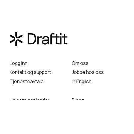
Logg inn
Om oss
Kontakt og support
Jobbe hos oss
Tjenesteavtale
In English
Helhetsløsning for
Blogg
personvern
Meld deg på vårt
Behandlingsprotokollen
nyhetsbrev
Konsekvensvurdering
Webinarer
(DPIA)