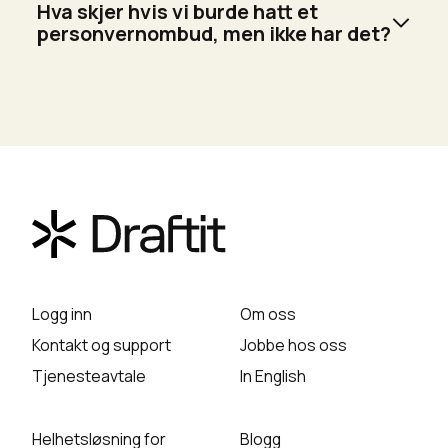
medarbeider eller bruke en ekstern konsulent som
Hva skjer hvis vi burde hatt et
personvernombud, så lenge vedkommende
personvernombud, men ikke har det?
oppfyller kravene til kompetanse og uavhengighet.
Manglende utnevnelse av personvernombud kan
føre til brudd på GDPR og i verste fall medføre
sanksjoner fra Datatilsynet.
Logg inn
Om oss
Kontakt og support
Jobbe hos oss
Tjenesteavtale
In English
Helhetsløsning for
Blogg