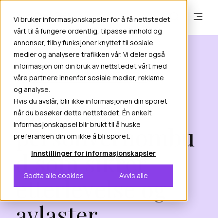
Vi bruker informasjonskapsler for å få nettstedet
vårt til å fungere ordentlig, tilpasse innhold og
annonser, tilby funksjoner knyttet til sosiale
medier og analysere trafikken vår. Vi deler også
informasjon om din bruk av nettstedet vårt med
PVO/DPO (PERSONVERNOMBUD)
våre partnere innenfor sosiale medier, reklame
og analyse.
Eksternt
Hvis du avslår, blir ikke informasjonen din sporet
når du besøker dette nettstedet. Én enkelt
informasjonskapsel blir brukt til å huske
personvernombu
preferansen din om ikke å bli sporet.
d som sikrer
Innstillinger for informasjonskapsler
Godta alle cookies
Avvis alle
etterlevelse og
avlaster