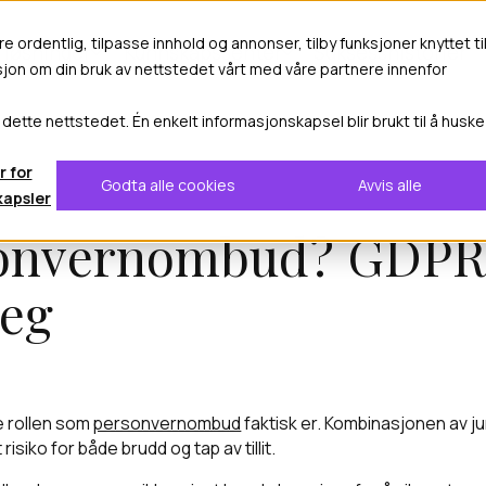
re ordentlig, tilpasse innhold og annonser, tilby funksjoner knyttet ti
 løsninger
Kunnskapssenter
Suksesshistorier
asjon om din bruk av nettstedet vårt med våre partnere innenfor
 dette nettstedet. Én enkelt informasjonskapsel blir brukt til å huske
r for
Godta alle cookies
Avvis alle
kapsler
sonvernombud? GDPR-
deg
e rollen som
personvernombud
faktisk er. Kombinasjonen av ju
siko for både brudd og tap av tillit.