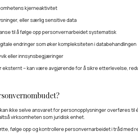
ksomhetens kjerneaktivitet
inger, eller særlig sensitive data
anse til å følge opp personvernarbeidet systematisk
igitale endringer som øker kompleksiteten i databehandlingen
vik eller innsynsbegjæringer
 eksternt – kan være avgjørende for å sikre etterlevelse, reduse
ersonvernombudet?
n ikke selve ansvaret for personopplysninger overføres til é
altså virksomheten som juridisk enhet.
øtte, følge opp og kontrollere personvernarbeidet i tråd med r