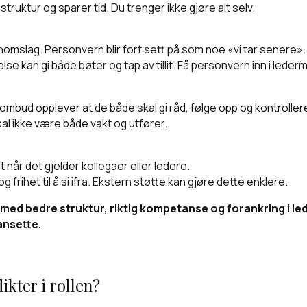
truktur og sparer tid. Du trenger ikke gjøre alt selv.
nnomslag. Personvern blir fort sett på som noe «vi tar senere».
lse kan gi både bøter og tap av tillit. Få personvern inn i lede
mbud opplever at de både skal gi råd, følge opp og kontrollere
al ikke være både vakt og utfører.
t når det gjelder kollegaer eller ledere.
frihet til å si ifra. Ekstern støtte kan gjøre dette enklere.
d bedre struktur, riktig kompetanse og forankring i ledel
 ansette.
kter i rollen?