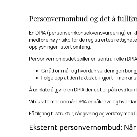
Personvernombud og det å fullfø
En DPIA (personvernkonsekvensvurdering) er ikke 
medføre høy risiko for de registrertes rettighete
opplysninger i stort omfang.
Personvernombudet spiller en sentral rolle i DP
Gi råd om når og hvordan vurderingen bør
Følge opp at den faktisk blir gjort – men a
Å unnlate å
gjøre en DPIA
der det er påkrevd kan f
Vil du vite mer om når DPIA er påkrevd og hvord
Få tilgang til struktur, rådgivning og verktøy med
Eksternt personvernombud: Når 