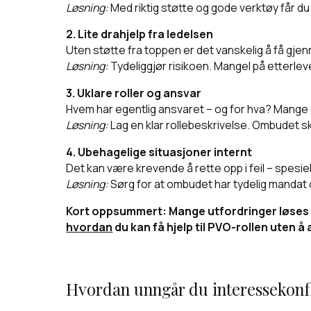
Løsning:
Med riktig støtte og gode verktøy får du s
2. Lite drahjelp fra ledelsen
Uten støtte fra toppen er det vanskelig å få gje
Løsning:
Tydeliggjør risikoen. Mangel på etterleve
3. Uklare roller og ansvar
Hvem har egentlig ansvaret – og for hva? Mange o
Løsning:
Lag en klar rollebeskrivelse. Ombudet sk
4. Ubehagelige situasjoner internt
Det kan være krevende å rette opp i feil – spesiel
Løsning:
Sørg for at ombudet har tydelig mandat og 
Kort oppsummert: Mange utfordringer løses me
hvordan
du kan få hjelp til PVO-rollen uten å
Hvordan unngår du interessekonfli