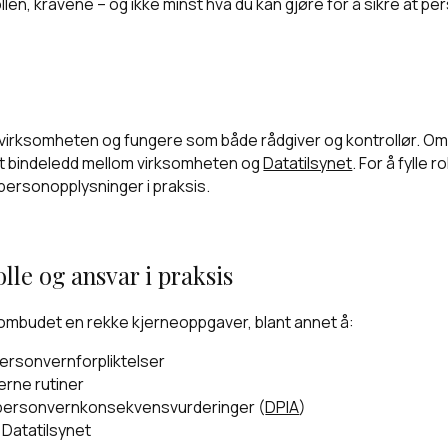
llen, kravene – og ikke minst hva du kan gjøre for å sikre at pers
 virksomheten og fungere som både rådgiver og kontrollør. Omb
et bindeledd mellom virksomheten og
Datatilsynet
. For å fylle
personopplysninger i praksis.
le og ansvar i praksis
mbudet en rekke kjerneoppgaver, blant annet å:
personvernforpliktelser
erne rutiner
v personvernkonsekvensvurderinger (
DPIA
)
Datatilsynet