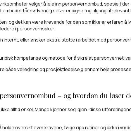
ge virksomheter velger å leie inn personvernombud, spesielt d
t ombudet får nødvendig selvstendighet og tilgang til relevan
en, og det kan være krevende for den som ikke er erfaren å iva
er ledere i personvernsaker.
len internt, eller ønsker ekstra støtte i arbeidet med personv
juridisk kompetanse og metode for å sikre at personvernet iva
ere både veiledning og prosjektledelse gjennom hele prosesse
om personvernombud – og hvordan du løser 
kke alltid enkel. Mange kjenner seg igjen i disse utfordringene
olde oversikt over kravene, følge opp rutiner og bidra i vurder