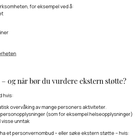
i virksomheten, for eksempel ved å:
et
tiner
erheten
 og når bør du vurdere ekstern støtte?
d hvis:
tisk overvåking av mange personers aktiviteter.
v personopplysninger (som for eksempel helseopplysninger)
d visse unntak
e å ha et personvernombud – eller søke ekstern støtte – hvis: