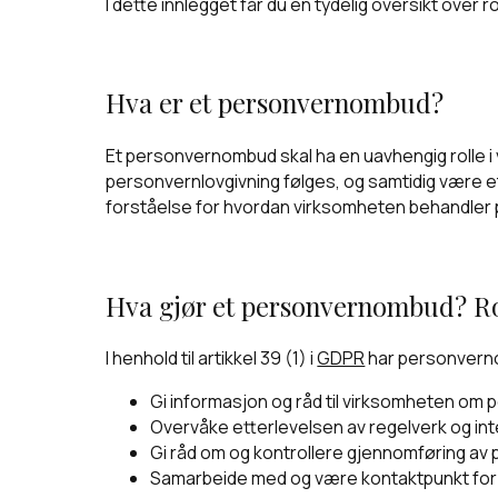
I dette innlegget får du en tydelig oversikt over ro
Hva er et personvernombud?
Et personvernombud skal ha en uavhengig rolle i
personvernlovgivning følges, og samtidig være 
forståelse for hvordan virksomheten behandler 
Hva gjør et personvernombud? Rol
I henhold til artikkel 39 (1) i
GDPR
har personverno
Gi informasjon og råd til virksomheten om 
Overvåke etterlevelsen av regelverk og int
Gi råd om og kontrollere gjennomføring a
Samarbeide med og være kontaktpunkt for 