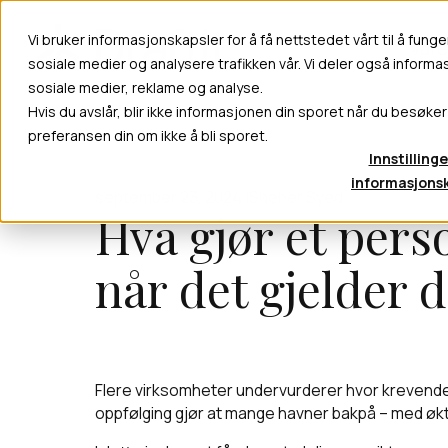
Vi bruker informasjonskapsler for å få nettstedet vårt til å funge
Våre
sosiale medier og analysere trafikken vår. Vi deler også inform
sosiale medier, reklame og analyse.
Hvis du avslår, blir ikke informasjonen din sporet når du besøker
preferansen din om ikke å bli sporet.
Innstillinge
informasjons
september 23, 2024
Sheher Syed
Hva gjør et per
når det gjelder 
Flere virksomheter undervurderer hvor krevend
oppfølging gjør at mange havner bakpå – med økt ri