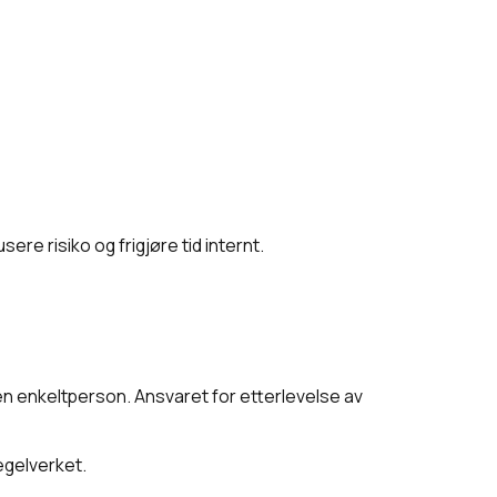
re risiko og frigjøre tid internt.
n enkeltperson. Ansvaret for etterlevelse av
egelverket.