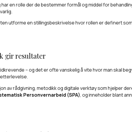
g har en rolle der de bestemmer formål og middel for behandl
arlig.
en utforme en stillingsbeskrivelse hvor rollen er definert som
 gir resultater
dkrevende – og det er ofte vanskelig å vite hvor man skal b
etterlevelse.
on av rådgivning, metodikk og digitale verktøy som hjelper de
stematisk Personvernarbeid (SPA)
, og inneholder blant an