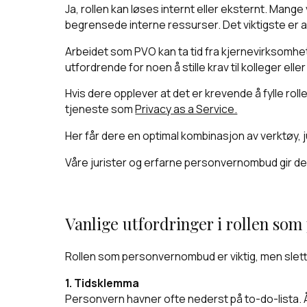
Ja, rollen kan løses internt eller eksternt. Man
begrensede interne ressurser. Det viktigste er a
Arbeidet som PVO kan ta tid fra kjernevirksomhet
utfordrende for noen å stille krav til kolleger ell
Hvis dere opplever at det er krevende å fylle rol
tjeneste som
Privacy as a Service.
Her får dere en optimal kombinasjon av verktøy, 
Våre jurister og erfarne personvernombud gir d
Vanlige utfordringer i rollen s
Rollen som personvernombud er viktig, men slett i
1. Tidsklemma
Personvern havner ofte nederst på to-do-lista. Å h