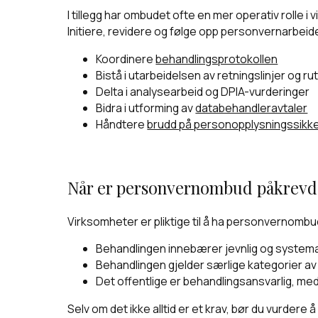
I tillegg har ombudet ofte en mer operativ rolle 
Initiere, revidere og følge opp personvernarbeid
Koordinere
behandlingsprotokollen
Bistå i utarbeidelsen av retningslinjer og ru
Delta i analysearbeid og DPIA-vurderinger
Bidra i utforming av
databehandleravtaler
Håndtere
brudd på personopplysningssikk
Når er personvernombud påkrevd –
Virksomheter er pliktige til å ha personvernombu
Behandlingen innebærer jevnlig og systema
Behandlingen gjelder særlige kategorier a
Det offentlige er behandlingsansvarlig, me
Selv om det ikke alltid er et krav, bør du vurder