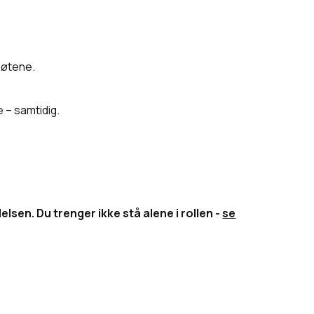
rmøtene.
 – samtidig.
sen. Du trenger ikke stå alene i rollen -
se