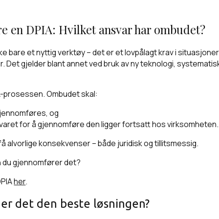
re en DPIA: Hvilket ansvar har ombudet?
bare et nyttig verktøy – det er et lovpålagt krav i situasjon
r. Det gjelder blant annet ved bruk av ny teknologi, systematis
IA-prosessen. Ombudet skal:
 gjennomføres, og
nsvaret for å gjennomføre den ligger fortsatt hos virksomheten.
å alvorlige konsekvenser – både juridisk og tillitsmessig.
an du gjennomfører det?
 DPIA
her
.
er det den beste løsningen?