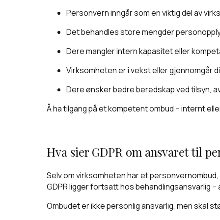
Personvern inngår som en viktig del av vir
Det behandles store mengder personopplysn
Dere mangler intern kapasitet eller kompet
Virksomheten er i vekst eller gjennomgår d
Dere ønsker bedre beredskap ved tilsyn, av
Å ha tilgang på et kompetent ombud – internt eller
Hva sier GDPR om ansvaret til p
Selv om virksomheten har et personvernombud, ka
GDPR ligger fortsatt hos behandlingsansvarlig – 
Ombudet er ikke personlig ansvarlig, men skal st